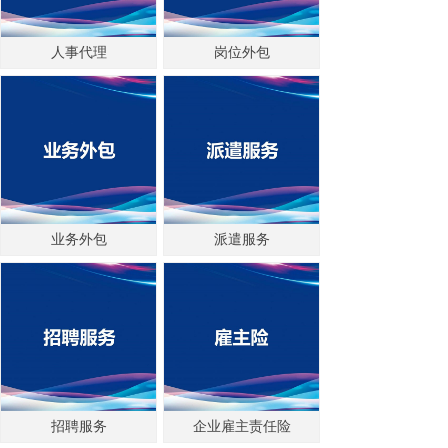
人事代理
岗位外包
业务外包
派遣服务
招聘服务
企业雇主责任险