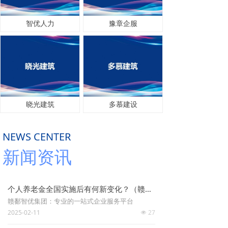
智优人力
豫章企服
晓光建筑
多慕建设
NEWS
CENTER
新闻资讯
个人养老金全国实施后有何新变化？（赣鄱智优集团与您共同关注）
赣鄱智优集团：专业的一站式企业服务平台
2025-02-11
27
넶