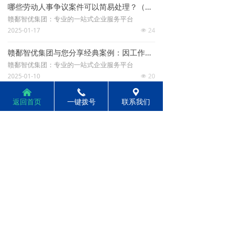
哪些劳动人事争议案件可以简易处理？（赣鄱智优集团与您共同关注）
赣鄱智优集团：专业的一站式企业服务平台
2025-01-17
24
넶
赣鄱智优集团与您分享经典案例：因工作矛盾与同事打斗受伤是工伤吗？
赣鄱智优集团：专业的一站式企业服务平台
2025-01-10
20
넶
낀
끅
끇
返回首页
一键拨号
联系我们
查看更多
用心制造·合作共赢