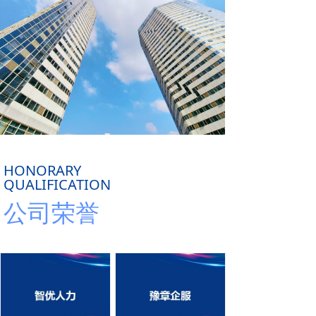
HONORARY
QUALIFICATION
公司荣誉