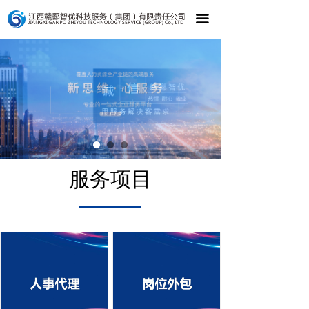
끀
服务项目