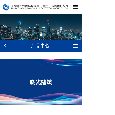
끀
产品中心
끀
낒