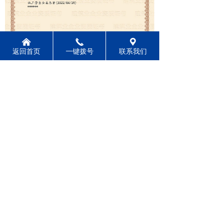
낀
끅
끇
返回首页
一键拨号
联系我们
前一个：
豫章企服
ꄴ
后一个：
多慕建设
ꄲ
电话：
0791-83871665
手机：
18160716521
Q Q：
2448626006