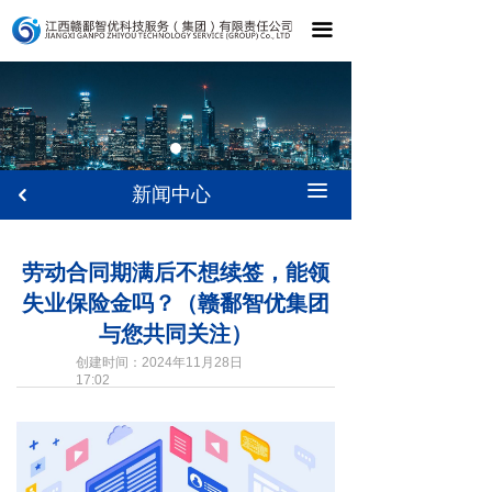
끀
끀
新闻中心
낒
劳动合同期满后不想续签，能领
失业保险金吗？（赣鄱智优集团
与您共同关注）
创建时间：
2024年11月28日
17:02