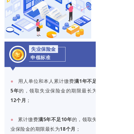
失业保险金
申领标准
●
用人单位和本人累计缴费
满1年不足
5年
的，领取失业保险金的期限最长为
12个月
；
●
累计缴费
满5年不足10年
的，领取失
业保险金的期限最长为
18个月
；